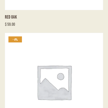
RED OAK
$
59.00
-4%