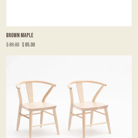
BROWN MAPLE
$
89.00
$
85.00