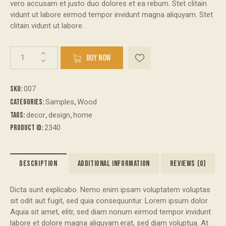
vero accusam et justo duo dolores et ea rebum. Stet clitain
vidunt ut labore eirmod tempor invidunt magna aliquyam. Stet
clitain vidunt ut labore.
BUY NOW
SKU:
007
Categories:
Samples
,
Wood
Tags:
decor
,
design
,
home
Product ID:
2340
DESCRIPTION
ADDITIONAL INFORMATION
REVIEWS (0)
Dicta sunt explicabo. Nemo enim ipsam voluptatem voluptas
sit odit aut fugit, sed quia consequuntur. Lorem ipsum dolor.
Aquia sit amet, elitr, sed diam nonum eirmod tempor invidunt
labore et dolore magna aliquyam.erat, sed diam voluptua. At