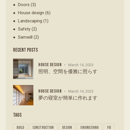
Doors
(3)
House design
(6)
Landscaping
(1)
Safety
(2)
Samwill
(2)
RECENT POSTS
HOUSE DESIGN
March 14, 2023
照明、空間を優雅に照らす
HOUSE DESIGN
March 14, 2023
夢の寝室が簡単に作れます
TAGS
build
construction
design
engineering
fix