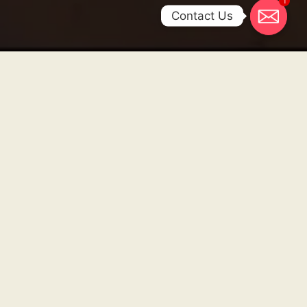
Contact Us
自宅に最高の洗練を求める人たちに、株式会社貝塚建具は日
本の贅沢の世界へのユニークな旅を提供します。 私たちは
単なる家具を超えています。 私たちは五感に響き、時代を
超越したエレガンスに対する深い感謝を呼び起こす体験を作
り出します。
Client
Law Firm
Date
November, 2022
Video
Player