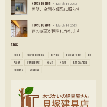
HOUSE DESIGN
March 14, 2023
照明、空間を優雅に照らす
HOUSE DESIGN
March 14, 2023
夢の寝室が簡単に作れます
TAGS
build
construction
design
engineering
fix
floor
furniture
home
news
renovation
roofing
window