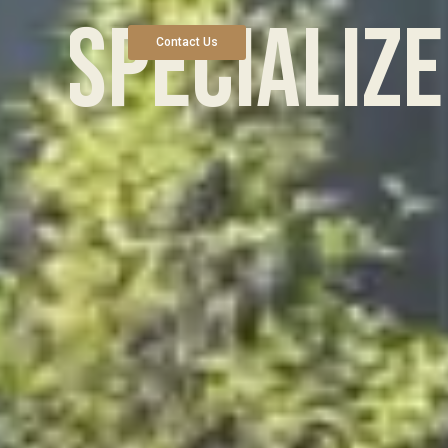
s
p
e
c
i
a
l
i
z
e
Contact Us