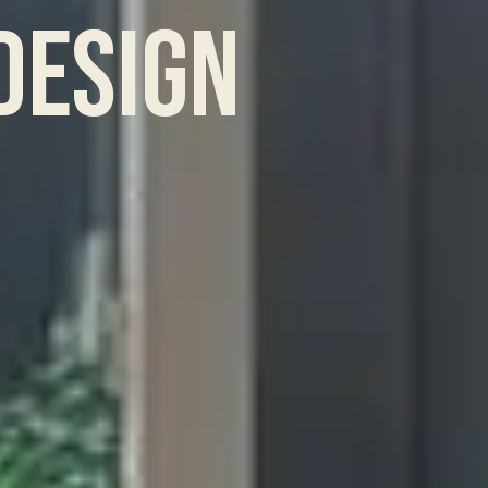
d
e
s
i
g
n