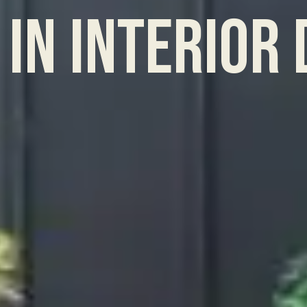
i
n
i
n
t
e
r
i
o
r