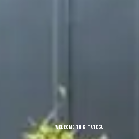
W
e
l
c
o
m
e
t
o
K
-
T
a
t
e
g
u